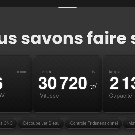
us savons faire 
jusqu'à
tr/
jusqu'à
0.000
36 000
2 5
7
tr/
GV
Vitesse
Capacité
·
·
·
rs CNC
Découpe Jet D'eau
Contrôle Tridimensionnel
Mat