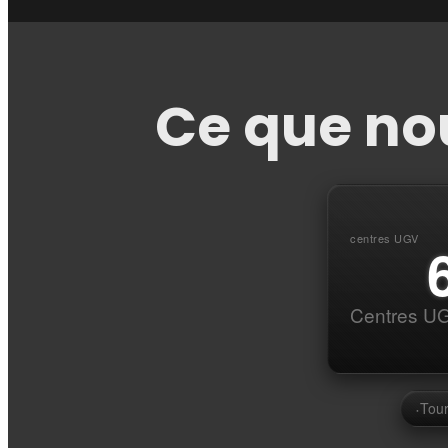
Ce que no
centres UGV
Centres U
·
Tou