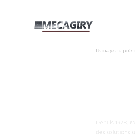
Usinage de préci
La 
sou
Depuis 1978, M
des solutions s