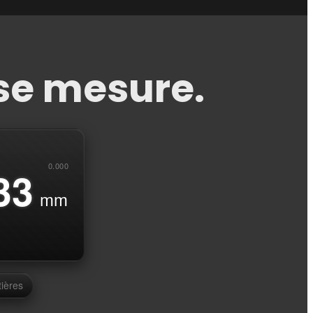
se mesure.
0.000
00
mm
ières