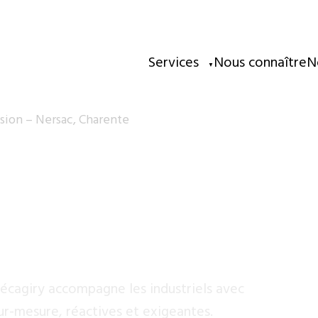
Services
Nous connaître
N
▼
sion – Nersac, Charente
précision 
s-traite ic
écagiry accompagne les industriels avec
ur-mesure, réactives et exigeantes.